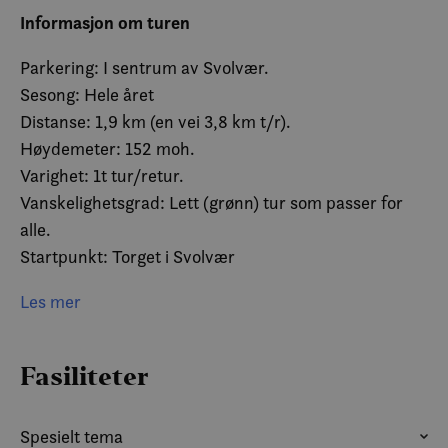
Informasjon om turen
Parkering: I sentrum av Svolvær.
Sesong: Hele året
Distanse: 1,9 km (en vei 3,8 km t/r).
Høydemeter: 152 moh.
Varighet: 1t tur/retur.
Vanskelighetsgrad: Lett (grønn) tur som passer for
alle.
Startpunkt: Torget i Svolvær
Turbeskrivelse
Les mer
Her kommer man seg opp i høyden uten å måtte gå
flere høydemeter. Det er ikke alle som ønsker eller
Fasiliteter
har muligheten til å gå hele bratte stigninger og
lengre fjellturer. Linken er derfor den perfekte tur om
du ønsker å komme litt opp i høyden uten å måtte
Spesielt tema