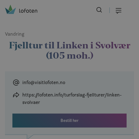
Visit Lofoten
Skip
to
Meny
main
content
Vandring
Fjelltur til Linken i Svolvær
(105 moh.)
info@visitlofoten.no
https://lofoten.info/turforslag-fjellturer/linken-
svolvaer
Bestill her