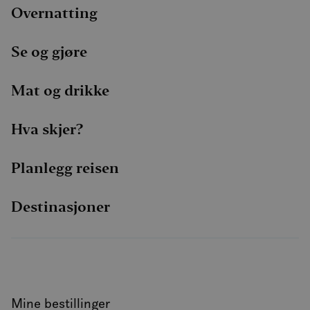
Overnatting
Bli med oss på et spennende eventyr inn i nordlysets
rike, der naturens mest blendende forestilling venter.
Se og gjøre
La vår ekspertguide lyse opp veien til ærefrykt og
undring mens du jager Aurora Borealis over den
Mat og drikke
arktiske himmelen i Lofotens fortryllende landskap.
Hva skjer?
Planlegg reisen
Destinasjoner
Mine bestillinger