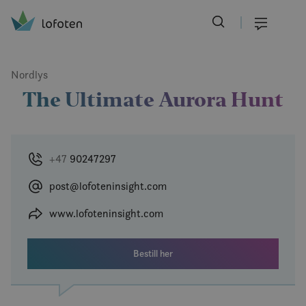
Visit Lofoten
Skip
to
Meny
main
content
Nordlys
The Ultimate Aurora Hunt
+47
90247297
post@lofoteninsight.com
www.lofoteninsight.com
Bestill her