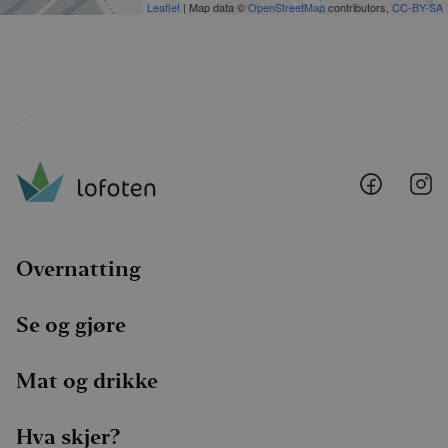
Leaflet
| Map data ©
OpenStreetMap
contributors,
CC-BY-SA
Lofoten
Lo
@
@
Faceboo
I
Overnatting
Se og gjøre
Mat og drikke
Hva skjer?