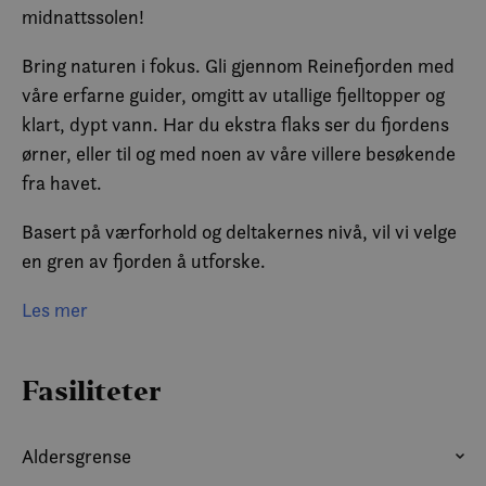
midnattssolen!
Bring naturen i fokus. Gli gjennom Reinefjorden med
våre erfarne guider, omgitt av utallige fjelltopper og
klart, dypt vann. Har du ekstra flaks ser du fjordens
ørner, eller til og med noen av våre villere besøkende
fra havet.
Basert på værforhold og deltakernes nivå, vil vi velge
en gren av fjorden å utforske.
Grupper:
Les mer
1-10 padlere per kajakkguide
Inkludert:
Kajakk, åre, vest, sprutskjørt,
kajakkhansker, kajakkstøvler, vanntett bag, skjerf.
Fasiliteter
Aldersgrense
ALDERSGRENSE