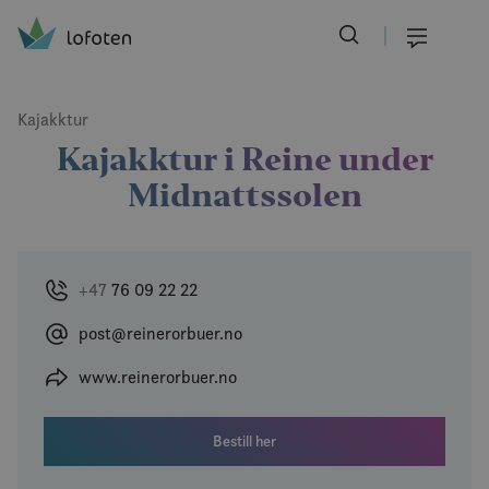
Visit Lofoten
Skip
to
Meny
main
content
Kajakktur
Kajakktur i Reine under
Midnattssolen
+47
76 09 22 22
post@reinerorbuer.no
www.reinerorbuer.no
Bestill her