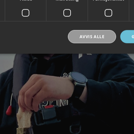
AVVIS ALLE
Strengt nødvendig
Ytelse
Målretting
Funksjonalitet
Ugradert
nformasjonskapsler tillater kjernefunksjoner på nettstedet, som brukerinnlogging og k
rukes riktig uten strengt nødvendige informasjonskapsler.
Forsørger /
Utløpsdato
Beskrivelse
Domene
30
Denne informasjonskapselen brukes til å skill
Cloudflare Inc.
minutter
og roboter. Dette er gunstig for nettstedet for å
.vimeo.com
rapporter om bruken av nettstedet.
nt
6 måneder
Denne informasjonskapselen brukes av Cookie-
CookieScript
tjenesten for å huske innstillingene for besøke
.visitlofoten.com
informasjonskapsel. Det er nødvendig at Cookie
banner fungerer som det skal.