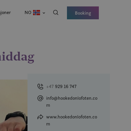
joner
NO
Booking
middag
+47
929 16 747
info@hookedonlofoten.co
m
www.hookedonlofoten.co
m