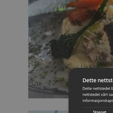
Dette netts
Dette nettstedet 
nettstedet vårt s
informasjonskaps
Strengt