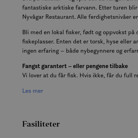
fantastiske arktiske farvann. Etter turen bl
MUID
Nyvågar Restaurant. Alle ferdighetsnivåer er
Bli med en lokal fisker, født og oppvokst på
MR
fiskeplasser. Enten det er torsk, hyse eller 
ingen erfaring – både nybegynnere og erfarne
SRM_B
Fangst garantert – eller pengene tilbake
_gcl_au
Vi lover at du får fisk. Hvis ikke, får du full 
Fra hav til bord
Les mer
_fbp
Etter turen leveres fangsten din til kokkene
retters middag – servert med utsikt over havet
IDE
senere på kvelden – helt opp til deg.
Fasiliteter
Privat alternativ tilgjengelig
SM