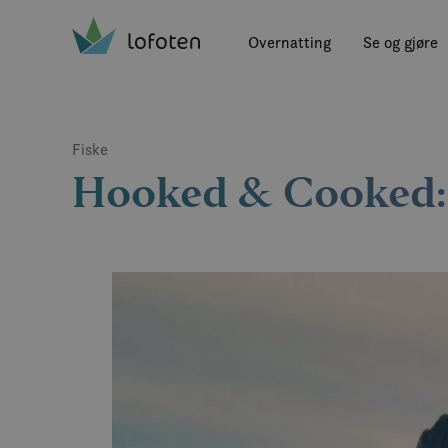
Visit Lofoten
Skip
to
Overnatting
Se og gjøre
main
content
Fiske
Hooked & Cooked: 