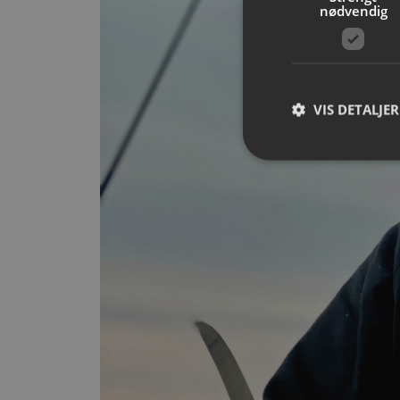
nødvendig
VIS DETALJER
Strengt nødvendige i
Nettstedet kan ikke b
Navn
__cf_bm
CookieScriptConse