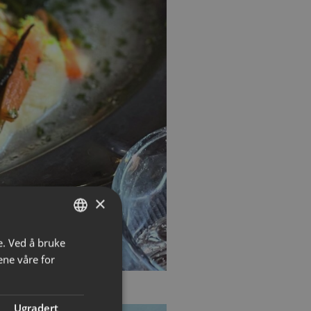
×
e. Ved å bruke
NORWEGIAN
ene våre for
ENGLISH
Ugradert