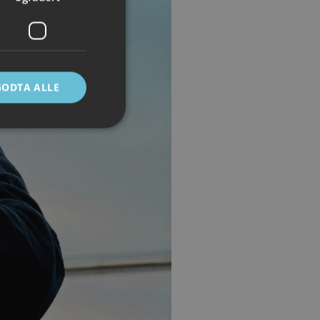
GODTA ALLE
ontoadministrasjon.
e mellom mennesker
 kunne lage gyldige
Script.com-
ndes
-Script.com cookie-