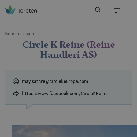
Visit Lofoten
Skip
to
Meny
main
content
Bensinstasjon
Circle K Reine (Reine
Handleri AS)
may.sathre@circlekeurope.com
https://www.facebook.com/CircleKReine