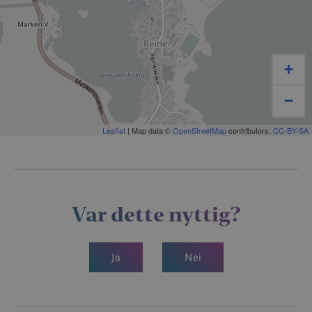
dekker behovene til både turister, bobilturister,
båtfolk og fastboende.
Som en lokal og familiedrevet bedrift legger vi
+
stolthet i personlig service og lokalkunnskap. For oss
−
handler det ikke bare om handel – men om å være en
trygg og tilgjengelig serviceaktør i lokalsamfunnet.
Leaflet
| Map data ©
OpenStreetMap
contributors,
CC-BY-SA
Velkommen innom Circle K Reine – Reine Handleri,
ditt naturlige stoppested i Reine.
Var dette nyttig?
Ja
Nei