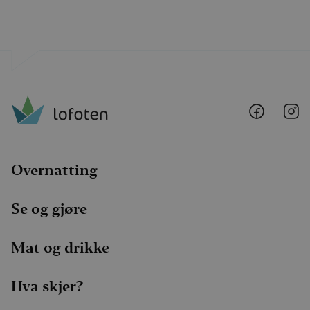
Lofoten
Lo
@
@
Faceboo
I
Overnatting
Se og gjøre
Mat og drikke
Hva skjer?