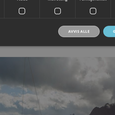
AVVIS ALLE
Strengt nødvendig
Ytelse
Målretting
Funksjonalitet
Ugradert
nformasjonskapsler tillater kjernefunksjoner på nettstedet, som brukerinnlogging og k
rukes riktig uten strengt nødvendige informasjonskapsler.
Forsørger /
Utløpsdato
Beskrivelse
Domene
30
Denne informasjonskapselen brukes til å skill
Cloudflare Inc.
minutter
og roboter. Dette er gunstig for nettstedet for å
.vimeo.com
rapporter om bruken av nettstedet.
nt
6 måneder
Denne informasjonskapselen brukes av Cookie-
CookieScript
tjenesten for å huske innstillingene for besøke
.visitlofoten.com
informasjonskapsel. Det er nødvendig at Cookie
banner fungerer som det skal.