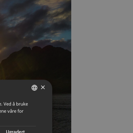
×
e. Ved å bruke
NORWEGIAN
ene våre for
ENGLISH
Ugradert