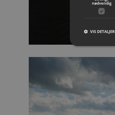
nødvendig
VIS DETALJER
Strengt nødvendige i
Nettstedet kan ikke b
Navn
__cf_bm
CookieScriptConse