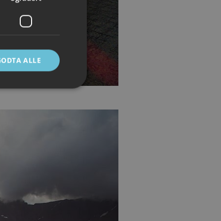
GODTA ALLE
ontoadministrasjon.
e mellom mennesker
 kunne lage gyldige
Script.com-
ndes
-Script.com cookie-