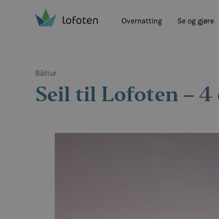
Visit Lofoten
Skip
to
Overnatting
Se og gjøre
main
content
Båttur
Seil til Lofoten – 