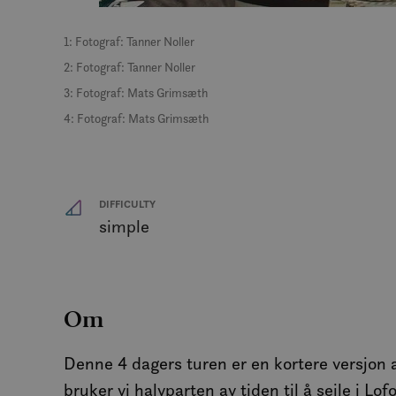
1: Fotograf: Tanner Noller
MUID
2: Fotograf: Tanner Noller
3: Fotograf: Mats Grimsæth
MR
4: Fotograf: Mats Grimsæth
SRM_B
DIFFICULTY
_gcl_au
simple
_fbp
Om
IDE
Denne 4 dagers turen er en kortere versjon 
bruker vi halvparten av tiden til å seile i Lof
SM