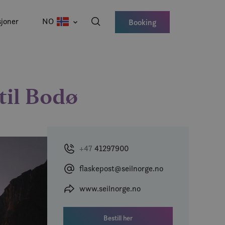
joner
NO
Booking
 til Bodø
+47
41297900
flaskepost@seilnorge.no
www.seilnorge.no
Bestill her