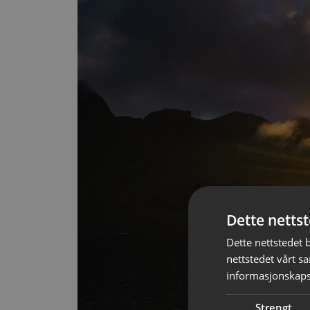
Dette netts
Dette nettstedet 
nettstedet vårt s
informasjonskaps
Strengt