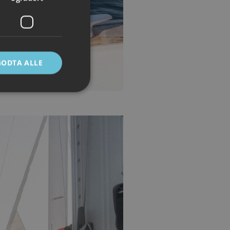
GODTA ALLE
ontoadministrasjon.
e mellom mennesker
 kunne lage gyldige
Script.com-
ndes
-Script.com cookie-