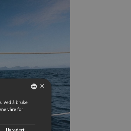
×
e. Ved å bruke
NORWEGIAN
ene våre for
ENGLISH
Ugradert