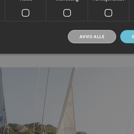
AVVIS ALLE
Strengt nødvendig
Ytelse
Målretting
Funksjonalitet
Ugradert
nformasjonskapsler tillater kjernefunksjoner på nettstedet, som brukerinnlogging og k
rukes riktig uten strengt nødvendige informasjonskapsler.
Forsørger /
Utløpsdato
Beskrivelse
Domene
30
Denne informasjonskapselen brukes til å skill
Cloudflare Inc.
minutter
og roboter. Dette er gunstig for nettstedet for å
.vimeo.com
rapporter om bruken av nettstedet.
nt
6 måneder
Denne informasjonskapselen brukes av Cookie-
CookieScript
tjenesten for å huske innstillingene for besøke
.visitlofoten.com
informasjonskapsel. Det er nødvendig at Cookie
banner fungerer som det skal.