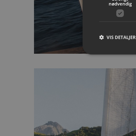
nødvendig
VIS DETALJER
Strengt nødvendige i
Nettstedet kan ikke b
Navn
__cf_bm
CookieScriptConse