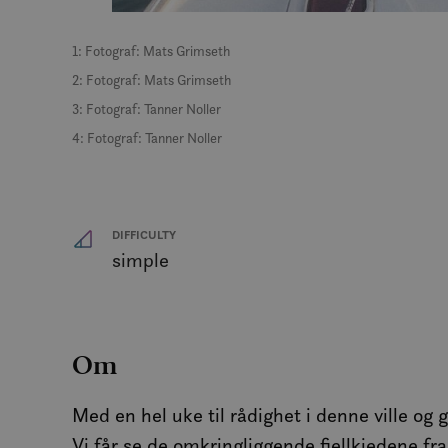
MUID
1: Fotograf: Mats Grimseth
2: Fotograf: Mats Grimseth
3: Fotograf: Tanner Noller
MR
4: Fotograf: Tanner Noller
SRM_B
DIFFICULTY
_gcl_au
simple
_fbp
Om
IDE
Med en hel uke til rådighet i denne ville og g
SM
Vi får se de omkringliggende fjellkjedene fra 