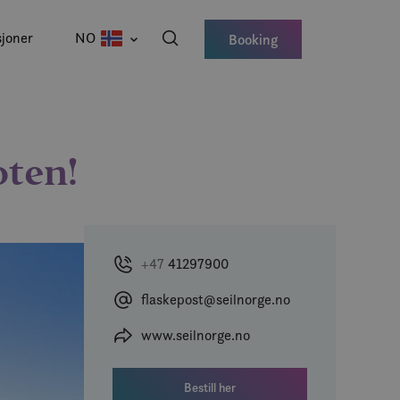
joner
NO
Booking
oten!
+47
41297900
flaskepost@seilnorge.no
www.seilnorge.no
Bestill her