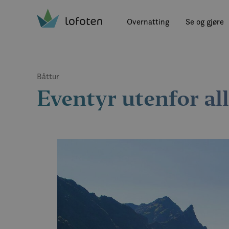
Visit Lofoten
Skip
to
Overnatting
Se og gjøre
main
content
Båttur
Eventyr utenfor all