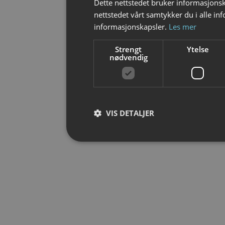
Dette nettstedet bruker informasjonsk
nettstedet vårt samtykker du i alle i
informasjonskapsler.
Les mer
Strengt
Ytelse
nødvendig
VIS DETALJER
Strengt nødvendig
Strengt nødvendige informasjonskapsler tillater
Nettstedet kan ikke brukes riktig uten strengt 
Forsørger /
Navn
Ut
Domene