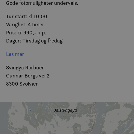
Gode fotomuligheter underveis.
Tur start: kl 10:00.
Varighet: 4 timer.
Pris: kr 990,- p.p.
Dager: Tirsdag og fredag
Inkluderer:
Les mer
-Minibuss med sjåfør/guide
Svinøya Rorbuer
Husk: Varme klær og kamera.
Gunnar Bergs vei 2
8300 Svolvær