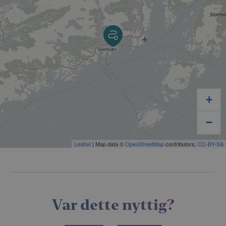
+
−
Leaflet
| Map data ©
OpenStreetMap
contributors,
CC-BY-SA
Var dette nyttig?