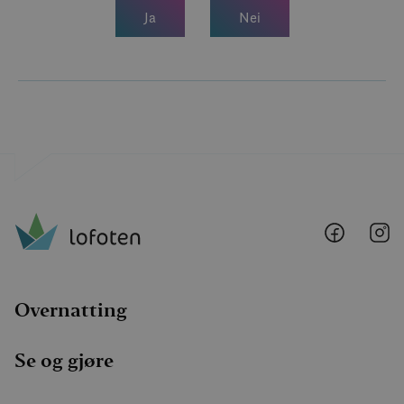
Ja
Nei
Lofoten
Lo
@
@
Faceboo
I
Overnatting
Se og gjøre