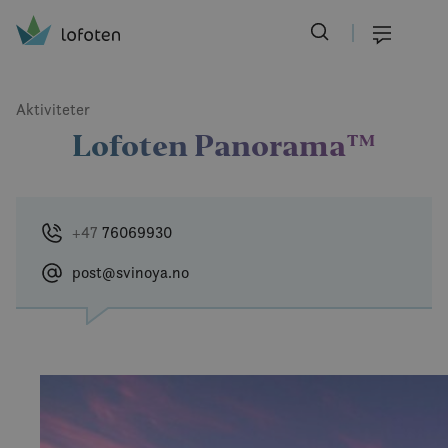
Visit Lofoten
Skip
to
Meny
main
content
Aktiviteter
Lofoten Panorama™
+47
76069930
post@svinoya.no