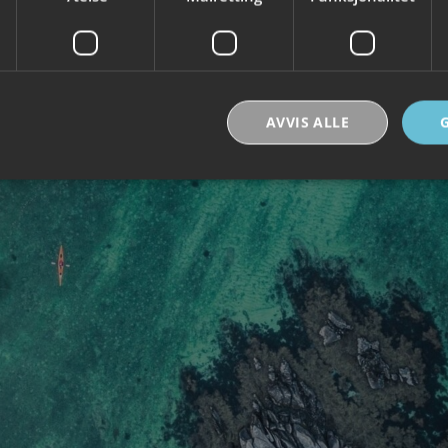
AVVIS ALLE
Strengt nødvendig
Ytelse
Målretting
Funksjonalitet
Ugradert
nformasjonskapsler tillater kjernefunksjoner på nettstedet, som brukerinnlogging og k
rukes riktig uten strengt nødvendige informasjonskapsler.
Forsørger /
Utløpsdato
Beskrivelse
Domene
30
Denne informasjonskapselen brukes til å skill
Cloudflare Inc.
minutter
og roboter. Dette er gunstig for nettstedet for å
.vimeo.com
rapporter om bruken av nettstedet.
nt
6 måneder
Denne informasjonskapselen brukes av Cookie-
CookieScript
tjenesten for å huske innstillingene for besøke
.visitlofoten.com
informasjonskapsel. Det er nødvendig at Cookie
banner fungerer som det skal.