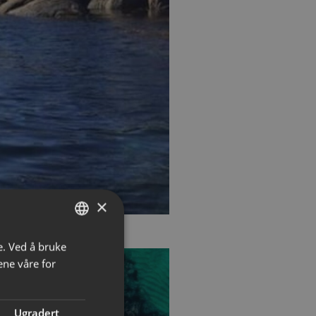
×
e. Ved å bruke
NORWEGIAN
ene våre for
ENGLISH
Ugradert