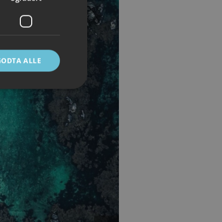
GODTA ALLE
ontoadministrasjon.
e mellom mennesker
 kunne lage gyldige
Script.com-
ndes
-Script.com cookie-