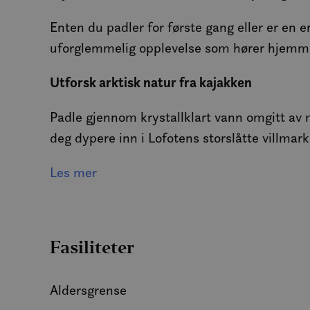
Enten du padler for første gang eller er en
MUID
uforglemmelig opplevelse som hører hjemme
Utforsk arktisk natur fra kajakken
MR
Padle gjennom krystallklart vann omgitt av m
SRM_B
deg dypere inn i Lofotens storslåtte villmar
_gcl_au
Nybegynnervennlig – doble kajakker tilgjen
Les mer
Enten du er en erfaren padler eller prøver ka
_fbp
det enkelt å nyte turen. Med erfarne guider 
Fasiliteter
IDE
Nære møter med dyrelivet
Aldersgrense
Med litt flaks deler vi havet med lekne seler
SM
ALDERSGRENSE