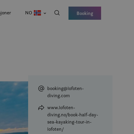
joner
NO
Booking
booking@lofoten-
diving.com
www.lofoten-
diving.no/book-half-day-
sea-kayaking-tour-in-
lofoten/