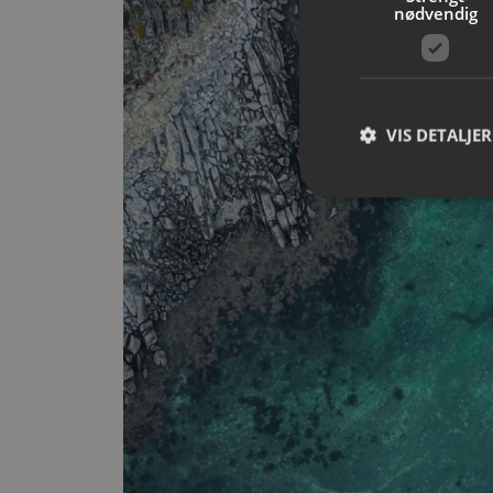
nødvendig
VIS DETALJER
Strengt nødvendige i
Nettstedet kan ikke b
Navn
__cf_bm
CookieScriptConse