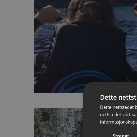
Dette netts
Dette nettstedet 
nettstedet vårt s
informasjonskaps
Strengt