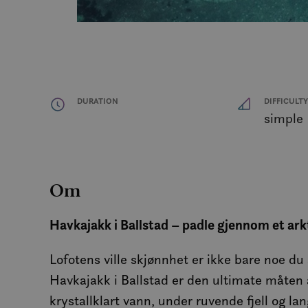
For
Navn
Navn
Do
Navn
Navn
__stripe_mid
_clck
Stri
.vis
nmstat
elfsight_viewed_rec
CLID
DURATION
DIFFICULT
__stripe_sid
Stri
simple
VISITOR_PRIVACY_
.vis
_ga
cee
_gat_gtag_UA_5069
_cfuvid
MR
Om
_clsk
_ga_C649NLKHFG
Havkajakk i Ballstad – padle gjennom et ark
m
ANONCHK
_gid
Lofotens ville skjønnhet er ikke bare noe du
YSC
Havkajakk i Ballstad er den ultimate måten 
VISITOR_INFO1_LIV
krystallklart vann, under ruvende fjell og lang