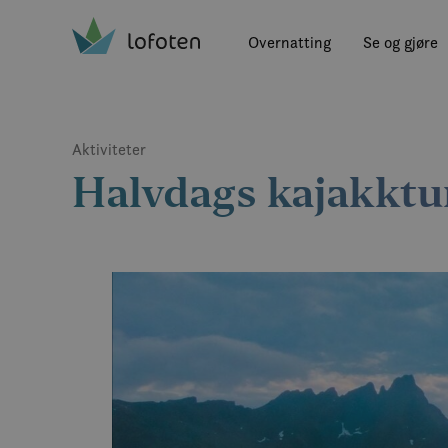
Visit Lofoten
Skip
to
Overnatting
Se og gjøre
main
content
Aktiviteter
Halvdags kajakktur