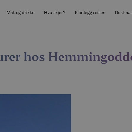
Mat og drikke
Hva skjer?
Planlegg reisen
Destinas
turer hos Hemmingodd