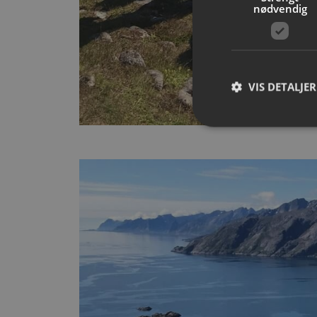
nødvendig
VIS DETALJER
Strengt nødvendige i
Nettstedet kan ikke b
Navn
__cf_bm
CookieScriptConse