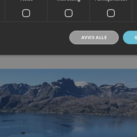
AVVIS ALLE
Strengt nødvendig
Ytelse
Målretting
Funksjonalitet
Ugradert
nformasjonskapsler tillater kjernefunksjoner på nettstedet, som brukerinnlogging og k
rukes riktig uten strengt nødvendige informasjonskapsler.
Forsørger /
Utløpsdato
Beskrivelse
Domene
30
Denne informasjonskapselen brukes til å skill
Cloudflare Inc.
minutter
og roboter. Dette er gunstig for nettstedet for å
.vimeo.com
rapporter om bruken av nettstedet.
nt
6 måneder
Denne informasjonskapselen brukes av Cookie-
CookieScript
tjenesten for å huske innstillingene for besøke
.visitlofoten.com
informasjonskapsel. Det er nødvendig at Cookie
banner fungerer som det skal.