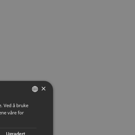
×
e. Ved å bruke
NORWEGIAN
ene våre for
ENGLISH
Ugradert