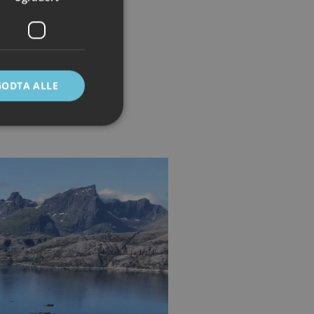
GODTA ALLE
ontoadministrasjon.
e mellom mennesker
 kunne lage gyldige
Script.com-
ndes
-Script.com cookie-