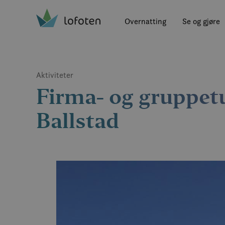
Visit Lofoten
Skip
to
Overnatting
Se og gjøre
main
content
Aktiviteter
Firma- og gruppe
Ballstad