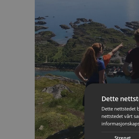
Dette netts
Dette nettstedet 
nettstedet vårt s
informasjonskaps
Strengt