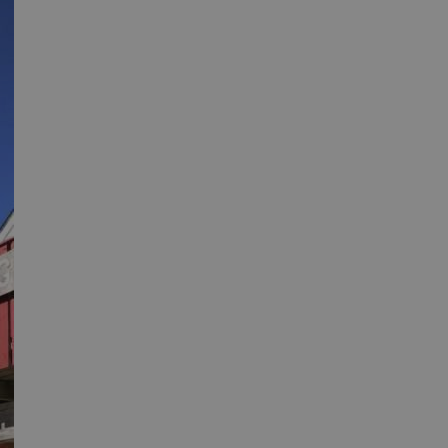
ende på nettstedet
utube-grensesnittet.
v min Microsoft som
 av innebygde
seres over mange
later brukersporing.
onskapsel som vi
ntern analyse.
sel som sørger for
leclick og utfører
r nettstedet og all
 før han besøkte
d reklameprodukter
rtsannonsører
leclick og utfører
r nettstedet og all
 før han besøkte
onskapsel som vi