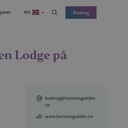
joner
NO
Booking
en Lodge på
booking@hemmingodden.
no
www.hemmingodden.no