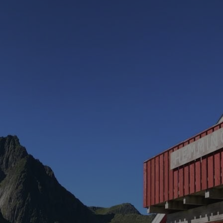
nettsteder; den kan også avgjøre om besøk
bruker den nye eller gamle versjonen av Yo
1 år
Denne informasjonskapselen brukes mye a
Microsoft
en unik brukeridentifikator. Den kan angis
Corporation
Microsoft-skript. Det antas at det synkroni
.bing.com
forskjellige Microsoft-domener, noe som til
7 dager
Dette er en Microsoft MSN-parts informasj
Microsoft
bruker til å måle bruken av nettstedet for i
Corporation
.c.bing.com
1 år
Dette er en Microsoft MSN-informasjonskap
Microsoft
at dette nettstedet fungerer riktig.
Corporation
.c.bing.com
3 måneder
Denne informasjonskapselen er satt av Doub
Google LLC
informasjon om hvordan sluttbrukeren bruke
.visitlofoten.com
annonsering som sluttbrukeren kan ha sett
nevnte nettsted.
3 måneder
Brukt av Facebook for å levere en serie me
Meta Platform
som for eksempel sanntidsbud fra tredjepa
Inc.
.visitlofoten.com
1 år
Denne informasjonskapselen er satt av Doub
Google LLC
informasjon om hvordan sluttbrukeren bruke
.doubleclick.net
annonsering som sluttbrukeren kan ha sett
nevnte nettsted.
.c.clarity.ms
Sesjon
Dette er en Microsoft MSN-parts informasj