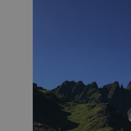
MUID
MR
SRM_B
_gcl_au
_fbp
IDE
SM