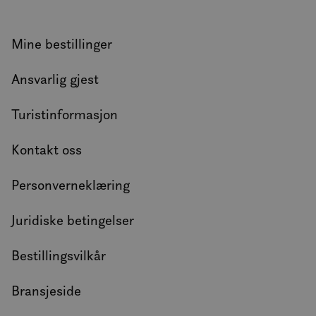
analy
MUID
1 år
Denn
Microsoft
info
Corporation
Mine bestillinger
bruk
.clarity.ms
Micr
bruke
Ansvarlig gjest
Den k
inne
skrip
det s
Turistinformasjon
over
forsk
dome
Kontakt oss
tilla
Personverneklæring
Juridiske betingelser
Bestillingsvilkår
Bransjeside