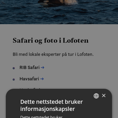
Safari og foto i Lofoten
Bli med lokale eksperter på tur i Lofoten.
RIB Safari
➜
Havsafari
➜
Hvalsafari
➜
×
Dette nettstedet bruker
Lokal sightseeing
➜
informasjonskapsler
NORWEGIAN
Nordlys
➜
Dette nettstedet bruker