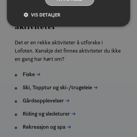
VIS DETALJER
Unike & spennende
aktiviteter
Strengt nødvendig
Ytelse
Målretting
Det er en rekke aktiviteter å utforske i
Funksjonalitet
Ugradert
Lofoten. Kanskje det finnes aktiviteter du ikke
en gang har hørt om?
Strengt nødvendige informasjonskapsler tillater
kjernefunksjoner på nettstedet, som
brukerinnlogging og kontoadministrasjon.
Fiske
➜
Nettstedet kan ikke brukes riktig uten strengt
nødvendige informasjonskapsler.
Ski, Topptur og ski-/trugeleie
➜
Forsørger /
Navn
Utløpsdato
Beskrivel
Domene
Gårdsopplevelser
➜
__cf_bm
30
Denne
Cloudflare Inc.
minutter
informas
.vimeo.com
brukes til 
Riding og sledeturer
➜
mellom m
og robote
gunstig f
Rekreasjon og spa
➜
for å kun
gyldige r
bruken av