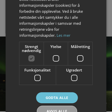
ENGLISH
informasjonskapsler (cookies) for å
Foto turer
➜
forbedre din opplevelse. Ved å bruke
Fuglekikking
➜
nettstedet vårt samtykker du i alle
informasjonskapsler i samsvar med
retningslinjene våre for
informasjonskapsler.
Les mer
Strengt
Ytelse
Målretting
nødvendig
Funksjonalitet
Ugradert
GODTA ALLE
AVVIS ALLE