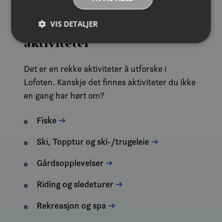
VIS DETALJER
Unike & spennende
aktiviteter
Strengt nødvendig
Ytelse
Målretting
Det er en rekke aktiviteter å utforske i
Funksjonalitet
Ugradert
Lofoten. Kanskje det finnes aktiviteter du ikke
en gang har hørt om?
Strengt nødvendige informasjonskapsler tillater
kjernefunksjoner på nettstedet, som
brukerinnlogging og kontoadministrasjon.
Fiske
➜
Nettstedet kan ikke brukes riktig uten strengt
nødvendige informasjonskapsler.
Ski, Topptur og ski-/trugeleie
➜
Forsørger /
Navn
Utløpsdato
Beskrivel
Domene
Gårdsopplevelser
➜
__cf_bm
30
Denne
Cloudflare Inc.
minutter
informas
.vimeo.com
brukes til 
Riding og sledeturer
➜
mellom m
og robote
gunstig f
Rekreasjon og spa
➜
for å kun
gyldige r
bruken av