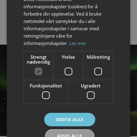
ENGLISH
informasjonskapsler (cookies) for å
Foto turer
➜
forbedre din opplevelse. Ved å bruke
Fuglekikking
➜
nettstedet vårt samtykker du i alle
informasjonskapsler i samsvar med
retningslinjene våre for
informasjonskapsler.
Les mer
Strengt
Ytelse
Målretting
nødvendig
Funksjonalitet
Ugradert
GODTA ALLE
AVVIS ALLE