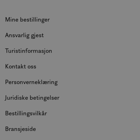
analy
MUID
1 år
Denn
Microsoft
info
Corporation
Mine bestillinger
bruk
.clarity.ms
Micr
bruke
Ansvarlig gjest
Den k
inne
skrip
det s
Turistinformasjon
over
forsk
dome
Kontakt oss
tilla
Personverneklæring
Juridiske betingelser
Bestillingsvilkår
Bransjeside