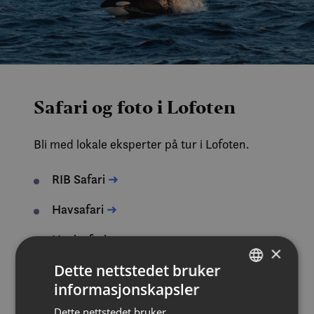
Safari og foto i Lofoten
Bli med lokale eksperter på tur i Lofoten.
RIB Safari
➜
Havsafari
➜
Hvalsafari
➜
×
Dette nettstedet bruker
Lokal sightseeing
➜
informasjonskapsler
NORWEGIAN
Nordlys
➜
Dette nettstedet bruker