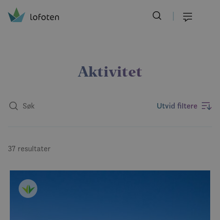
Visit Lofoten
Skip
to
Meny
main
content
Aktivitet
Utvid filtere
37 resultater