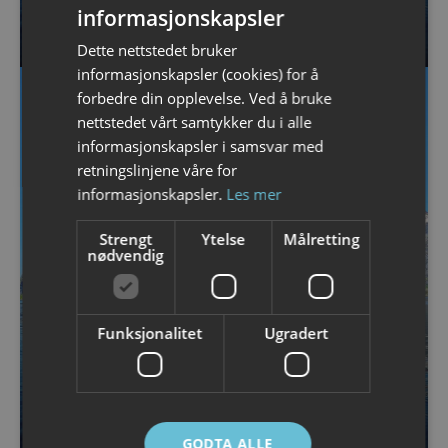
3-timers morgen- eller kvelds
informasjonskapsler
NORWEGIAN
guidet kajakktur om sommeren
Dette nettstedet bruker
ENGLISH
informasjonskapsler (cookies) for å
forbedre din opplevelse. Ved å bruke
nettstedet vårt samtykker du i alle
informasjonskapsler i samsvar med
retningslinjene våre for
informasjonskapsler.
Les mer
Strengt
Ytelse
Målretting
nødvendig
Funksjonalitet
Ugradert
KAJAKKTUR
2-timers morgen- eller kvelds
kajakktur om sommeren med
guide
GODTA ALLE