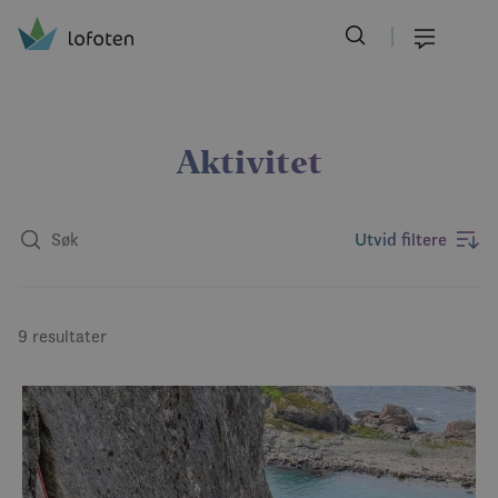
Visit Lofoten
Skip
to
Meny
main
content
Aktivitet
Utvid filtere
9 resultater