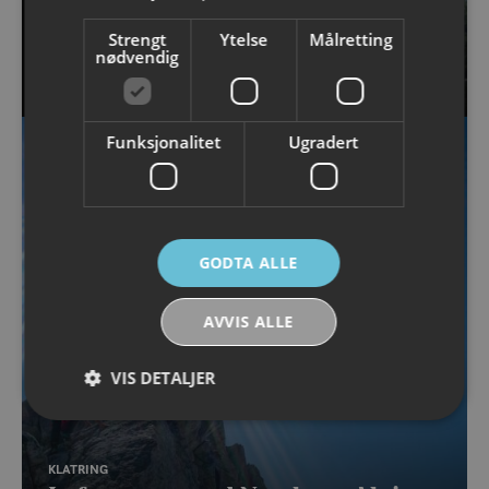
Strengt
Ytelse
Målretting
KLATRING
nødvendig
Klatre Svolværgeita
Funksjonalitet
Ugradert
GODTA ALLE
AVVIS ALLE
VIS DETALJER
Strengt nødvendig
Ytelse
Målretting
KLATRING